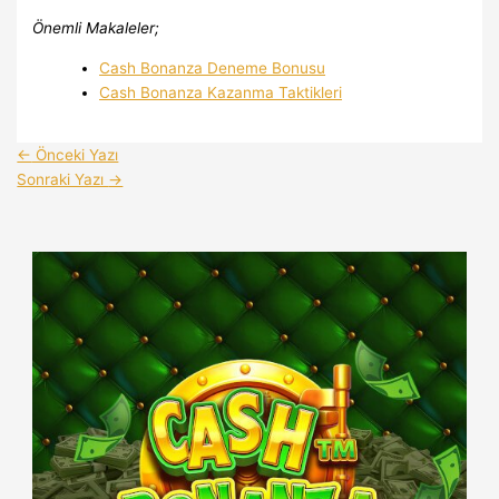
Önemli Makaleler;
Cash Bonanza Deneme Bonusu
Cash Bonanza Kazanma Taktikleri
←
Önceki Yazı
Sonraki Yazı
→