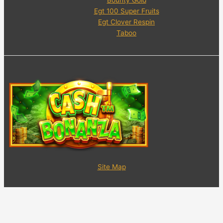
Bounty Gold
Egt 100 Super Fruits
Egt Clover Respin
Taboo
Site Map