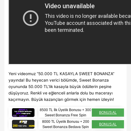
Yeni videomuz “50.000 TL KASAYLA SWEET BONANZA”
yayında! Bu heyecan verici bölümde, Sweet Bonanza
oyununda 50.000 TL’lik kasayla büyük ödüllerin peşine
düşüyoruz. Renkli ve eğlenceli anlarla dolu bu macerayı
kaçırmayın. Büyük kazançları görmek için hemen izleyin!
8500 TL İlk Üyelik Bonusu + 300
BONUS AL
Sweet Bonanza Free Spin
8000 TL Üyelik Bonusu + 200
BONUS AL
Sweet Bonanza Bedava Spin