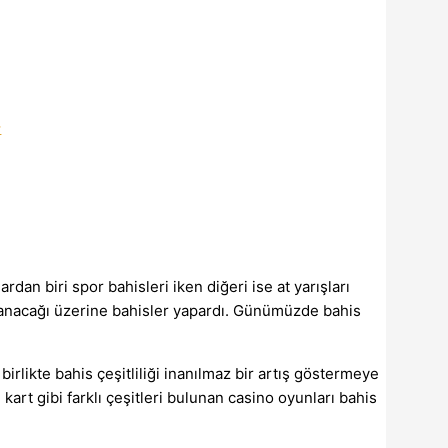
r
dan biri spor bahisleri iken diğeri ise at yarışları
azanacağı üzerine bahisler yapardı. Günümüzde bahis
birlikte bahis çeşitliliği inanılmaz bir artış göstermeye
 kart gibi farklı çeşitleri bulunan casino oyunları bahis