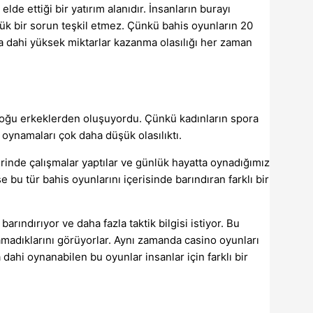
e ettiği bir yatırım alanıdır. İnsanların burayı
ük bir sorun teşkil etmez. Çünkü bahis oyunların 20
ılsa dahi yüksek miktarlar kazanma olasılığı her zaman
n çoğu erkeklerden oluşuyordu. Çünkü kadınların spora
 oynamaları çok daha düşük olasılıktı.
rinde çalışmalar yaptılar ve günlük hayatta oynadığımız
se bu tür bahis oyunlarını içerisinde barındıran farklı bir
rındırıyor ve daha fazla taktik bilgisi istiyor. Bu
madıklarını görüyorlar. Aynı zamanda casino oyunları
dahi oynanabilen bu oyunlar insanlar için farklı bir