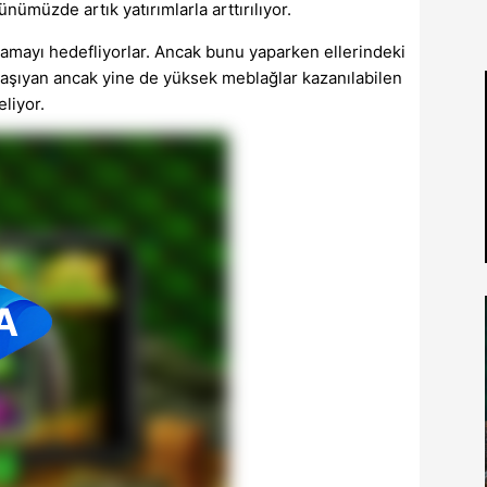
ünümüzde artık yatırımlarla arttırılıyor.
tlamayı hedefliyorlar. Ancak bunu yaparken ellerindeki
 taşıyan ancak yine de yüksek meblağlar kazanılabilen
eliyor.
A