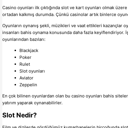
Casino oyunları ilk çıktığında slot ve kart oyunları olmak üzere
ortadan kalkmış durumda. Çünkü casinolar artık binlerce oyund
Oyunların oynanış şekli, müzikleri ve vaat ettikleri kazançlar
insanları bahis oynama konusunda daha fazla keyiflendiriyor. İ
oyunlarından bazıları:
Blackjack
Poker
Rulet
Slot oyunları
Aviator
Zeppelin
En çok bilinen oyunlardan olan bu casino oyunları bahis sitele
yatırım yaparak oynanabilirler.
Slot Nedir?
Film ve dizilerde gördüğümüz kumarhanelerin birçoğunda slot 