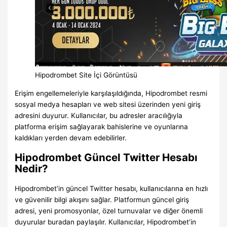
Hipodrombet Site İçi Görüntüsü
Erişim engellemeleriyle karşılaşıldığında, Hipodrombet resmi
sosyal medya hesapları ve web sitesi üzerinden yeni giriş
adresini duyurur. Kullanıcılar, bu adresler aracılığıyla
platforma erişim sağlayarak bahislerine ve oyunlarına
kaldıkları yerden devam edebilirler.
Hipodrombet Güncel Twitter Hesabı
Nedir?
Hipodrombet’in güncel Twitter hesabı, kullanıcılarına en hızlı
ve güvenilir bilgi akışını sağlar. Platformun güncel giriş
adresi, yeni promosyonlar, özel turnuvalar ve diğer önemli
duyurular buradan paylaşılır. Kullanıcılar, Hipodrombet’in