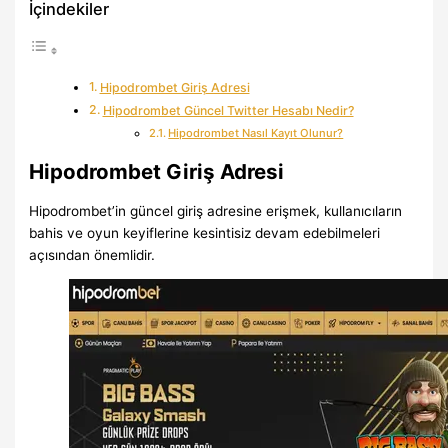
İçindekiler
Hipodrombet Giriş Adresi
Hipodrombet Güncel Twitter Hesabı Nedir?
Hipodrombet Nasıl Kayıt Olunur?
Hipodrombet Giriş Adresi
Hipodrombet’in güncel giriş adresine erişmek, kullanıcıların
bahis ve oyun keyiflerine kesintisiz devam edebilmeleri
açısından önemlidir.