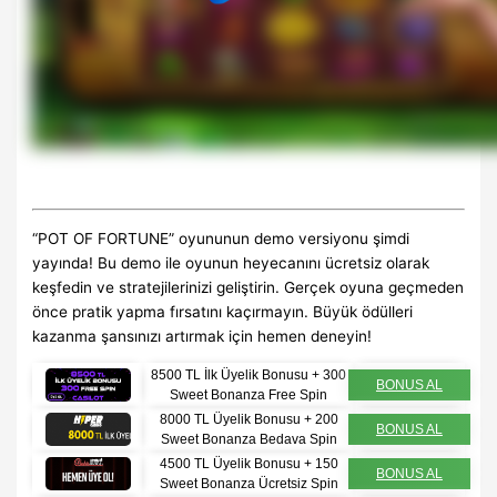
“POT OF FORTUNE” oyununun demo versiyonu şimdi
yayında! Bu demo ile oyunun heyecanını ücretsiz olarak
keşfedin ve stratejilerinizi geliştirin. Gerçek oyuna geçmeden
önce pratik yapma fırsatını kaçırmayın. Büyük ödülleri
kazanma şansınızı artırmak için hemen deneyin!
8500 TL İlk Üyelik Bonusu + 300
BONUS AL
Sweet Bonanza Free Spin
8000 TL Üyelik Bonusu + 200
BONUS AL
Sweet Bonanza Bedava Spin
4500 TL Üyelik Bonusu + 150
BONUS AL
Sweet Bonanza Ücretsiz Spin