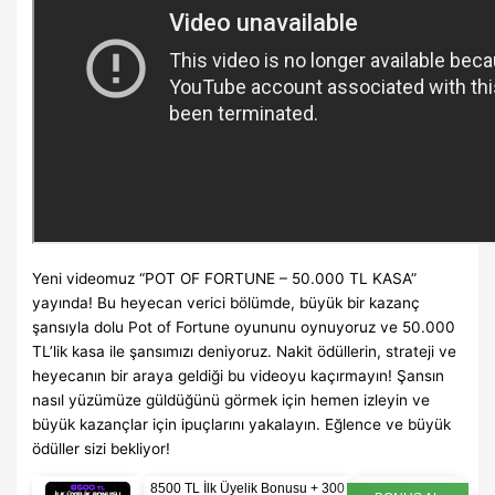
Yeni videomuz “POT OF FORTUNE – 50.000 TL KASA”
yayında! Bu heyecan verici bölümde, büyük bir kazanç
şansıyla dolu Pot of Fortune oyununu oynuyoruz ve 50.000
TL’lik kasa ile şansımızı deniyoruz. Nakit ödüllerin, strateji ve
heyecanın bir araya geldiği bu videoyu kaçırmayın! Şansın
nasıl yüzümüze güldüğünü görmek için hemen izleyin ve
büyük kazançlar için ipuçlarını yakalayın. Eğlence ve büyük
ödüller sizi bekliyor!
8500 TL İlk Üyelik Bonusu + 300